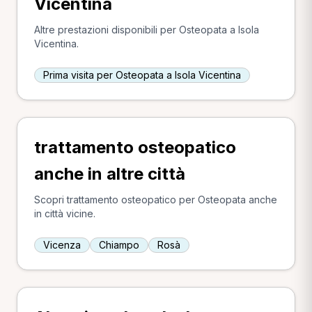
Vicentina
Altre prestazioni disponibili per Osteopata a Isola
Vicentina.
Prima visita per Osteopata a Isola Vicentina
trattamento osteopatico
anche in altre città
Scopri trattamento osteopatico per Osteopata anche
in città vicine.
Vicenza
Chiampo
Rosà