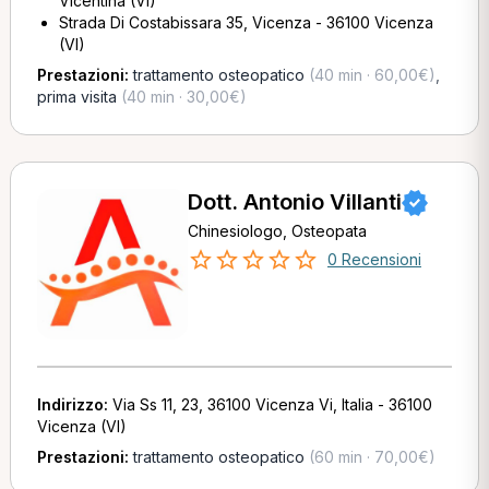
Vicentina (VI)
Strada Di Costabissara 35, Vicenza - 36100 Vicenza
(VI)
Prestazioni:
trattamento osteopatico
(40 min · 60,00€)
,
prima visita
(40 min · 30,00€)
Dott. Antonio Villanti
Chinesiologo, Osteopata
0 Recensioni
Indirizzo:
Via Ss 11, 23, 36100 Vicenza Vi, Italia - 36100
Vicenza (VI)
Prestazioni:
trattamento osteopatico
(60 min · 70,00€)