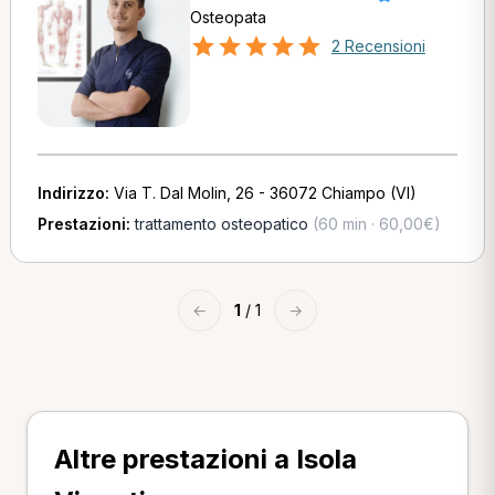
Osteopata
2 Recensioni
Indirizzo:
Via T. Dal Molin, 26 - 36072 Chiampo (VI)
Prestazioni:
trattamento osteopatico
(60 min · 60,00€)
←
1
/ 1
→
Altre prestazioni a Isola