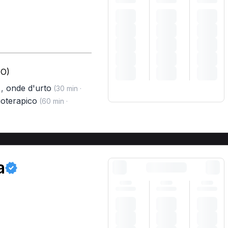
TO)
,
onde d'urto
)
(30 min ·
ioterapico
(60 min ·
a