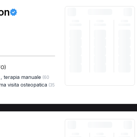
on
TO)
,
terapia manuale
)
(60
ma visita osteopatica
(35