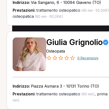
Indirizzo:
Via Sangano, 6 - 10094 Giaveno (TO)
Prestazioni:
trattamento osteopatico
(45 min · 50,00€)
osteopatica
(60 min · 60,00€)
Giulia Grignolio
Osteopata
0 Recensioni
Indirizzo:
Piazza Asmara 3 - 10131 Torino (TO)
Prestazioni:
trattamento osteopatico
,
prima 
(60 min)
min)