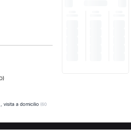
O)
,
visita a domicilio
)
(60