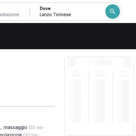
Dove
Come ordiniamo i risulta
,
massaggio
)
(30 min ·
imolazione
(30 min ·