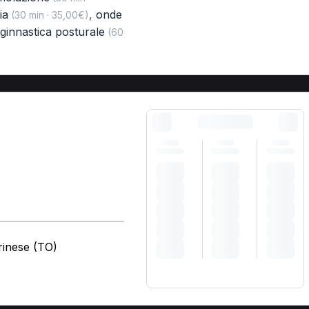
ia
,
onde
(30 min · 35,00€)
ginnastica posturale
(60
rinese (TO)
)