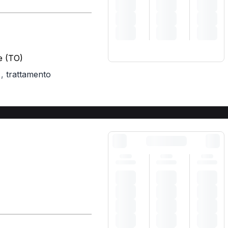
e (TO)
,
trattamento
)