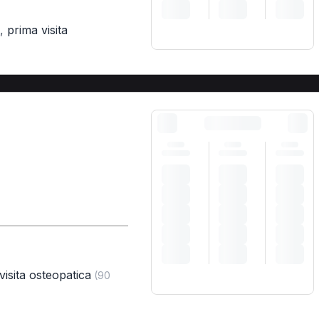
,
prima visita
visita osteopatica
(90