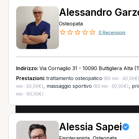
Alessandro Garz
Osteopata
0 Recensioni
Indirizzo:
Via Cornaglio 31 - 10090 Buttigliera Alta (
Prestazioni:
trattamento osteopatico
(60 min · 40,00€
,
massaggio sportivo
,
pri
min · 50,00€)
(60 min · 50,00€)
min · 60,00€)
Alessia Sapei
Fisioterapista, Osteopata