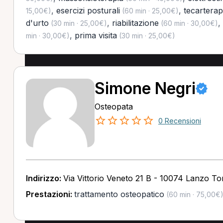
,
esercizi posturali
,
tecarterap
15,00€)
(60 min · 25,00€)
d'urto
,
riabilitazione
,
(30 min · 25,00€)
(60 min · 30,00€)
,
prima visita
min · 30,00€)
(30 min · 25,00€)
Simone Negri
Osteopata
0 Recensioni
Indirizzo:
Via Vittorio Veneto 21 B - 10074 Lanzo To
Prestazioni:
trattamento osteopatico
(60 min · 75,00€