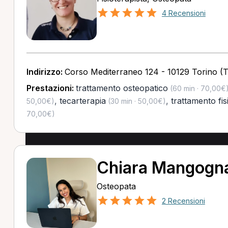
4 Recensioni
Indirizzo:
Corso Mediterraneo 124 - 10129 Torino (
Prestazioni:
trattamento osteopatico
(60 min · 70,00€
,
tecarterapia
,
trattamento fis
50,00€)
(30 min · 50,00€)
70,00€)
Chiara Mangogn
Osteopata
2 Recensioni