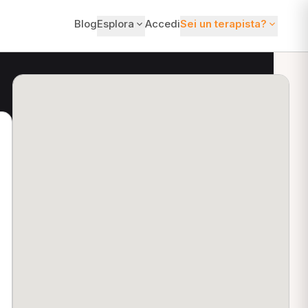
Blog
Esplora
Accedi
Sei un terapista?
ti?