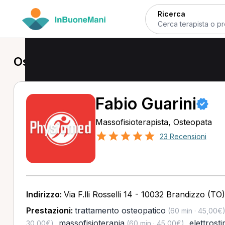
Ricerca
Osteopata a Lanzo Torinese
Fabio Guarini
Massofisioterapista, Osteopata
23 Recensioni
Indirizzo:
Via F.lli Rosselli 14 - 10032 Brandizzo (TO)
Prestazioni:
trattamento osteopatico
(60 min · 45,00€
,
massofisioterapia
,
elettrost
30,00€)
(60 min · 45,00€)