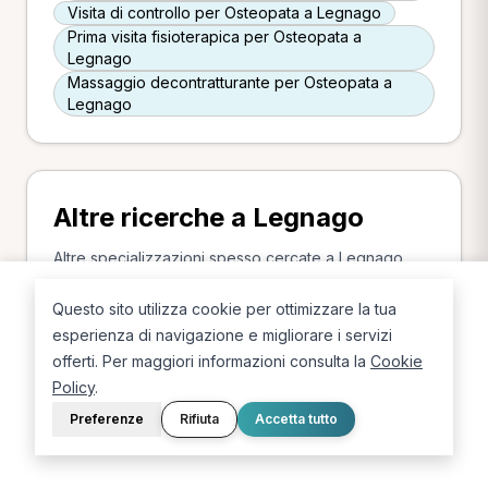
Visita di controllo per Osteopata a Legnago
Prima visita fisioterapica per Osteopata a
Legnago
Massaggio decontratturante per Osteopata a
Legnago
Altre ricerche a Legnago
Altre specializzazioni spesso cercate a Legnago.
Fisioterapista a Legnago
Questo sito utilizza cookie per ottimizzare la tua
Infermiere a Legnago
esperienza di navigazione e migliorare i servizi
offerti. Per maggiori informazioni consulta la
Cookie
Policy
.
Preferenze
Rifiuta
Accetta tutto