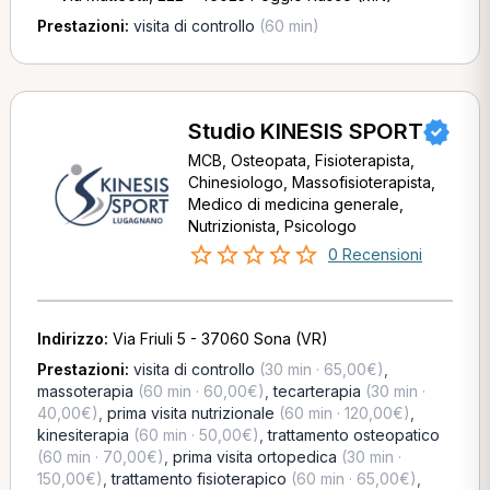
Prestazioni:
visita di controllo
(60 min)
Studio KINESIS SPORT
MCB, Osteopata, Fisioterapista,
Chinesiologo, Massofisioterapista,
Medico di medicina generale,
Nutrizionista, Psicologo
0 Recensioni
Indirizzo:
Via Friuli 5 - 37060 Sona (VR)
Prestazioni:
visita di controllo
(30 min · 65,00€)
,
massoterapia
(60 min · 60,00€)
,
tecarterapia
(30 min ·
40,00€)
,
prima visita nutrizionale
(60 min · 120,00€)
,
kinesiterapia
(60 min · 50,00€)
,
trattamento osteopatico
(60 min · 70,00€)
,
prima visita ortopedica
(30 min ·
150,00€)
,
trattamento fisioterapico
(60 min · 65,00€)
,