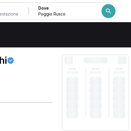
Dove
Come ordiniamo i risulta
hi