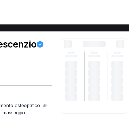
escenzio
amento osteopatico
(45
,
massaggio