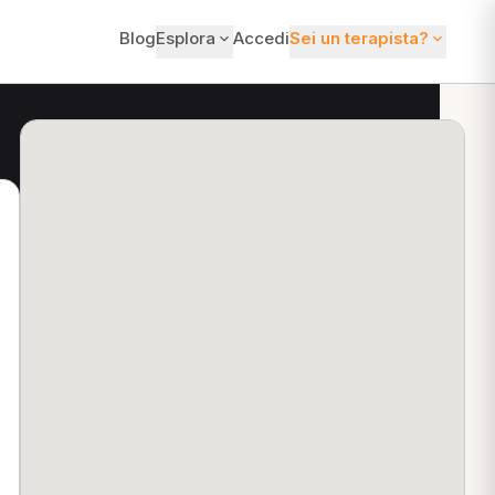
Blog
Esplora
Accedi
Sei un terapista?
ti?