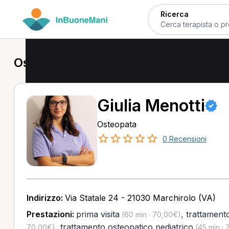
Ricerca
Osteopata a Marchirolo
Giulia Menotti
Osteopata
0 Recensioni
Indirizzo:
Via Statale 24 - 21030 Marchirolo (VA)
Prestazioni:
prima visita
,
trattament
(60 min · 70,00€)
,
trattamento osteopatico pediatrico
70,00€)
(45 min · 