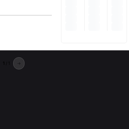
1
/ 1
→
archirolo
 Marchirolo.