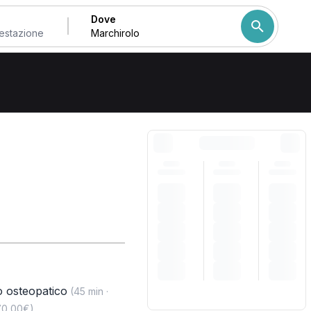
Dove
Come ordiniamo i risulta
o osteopatico
(45 min ·
70,00€)