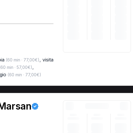
ia
,
visita
(60 min · 77,00€)
,
60 min · 57,00€)
gio
(60 min · 77,00€)
 Marsan