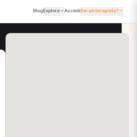
Blog
Esplora
Accedi
Sei un terapista?
ti?