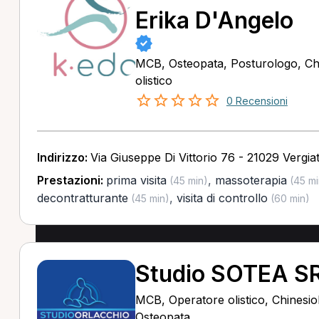
Erika D'Angelo
MCB, Osteopata, Posturologo, Ch
olistico
0 Recensioni
Indirizzo:
Via Giuseppe Di Vittorio 76 - 21029 Vergia
Prestazioni:
prima visita
,
massoterapia
(45 min)
(45 mi
decontratturante
,
visita di controllo
(45 min)
(60 min)
Studio SOTEA S
MCB, Operatore olistico, Chinesio
Osteopata