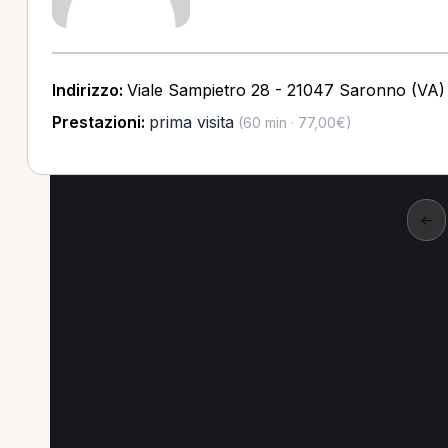
Indirizzo:
Viale Sampietro 28 - 21047 Saronno (VA)
Prestazioni:
prima visita
(60 min · 77,00€)
←
Altre prestazioni a M
Altre prestazioni disponibili per Osteopata a