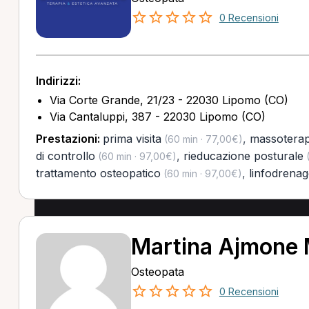
0 Recensioni
Indirizzi:
Via Corte Grande, 21/23 - 22030 Lipomo (CO)
Via Cantaluppi, 387 - 22030 Lipomo (CO)
Prestazioni:
prima visita
,
massoterap
(60 min · 77,00€)
di controllo
,
rieducazione posturale
(60 min · 97,00€)
(
trattamento osteopatico
,
linfodrenag
(60 min · 97,00€)
Martina Ajmone
Osteopata
0 Recensioni