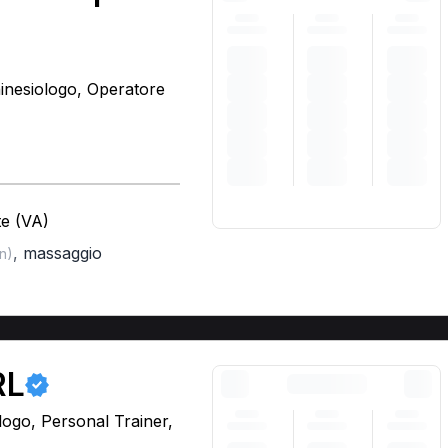
inesiologo, Operatore
te (VA)
,
massaggio
n)
RL
logo, Personal Trainer,