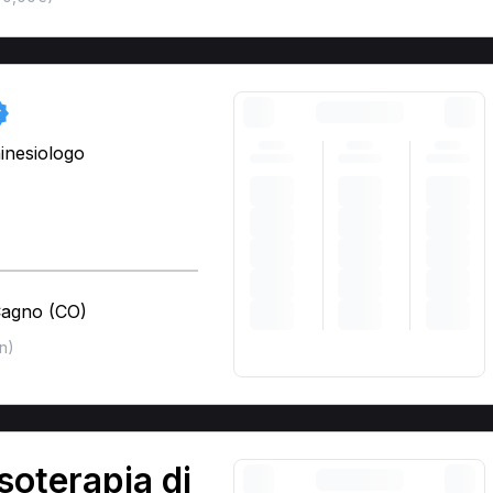
inesiologo
Cagno (CO)
n)
oterapia di