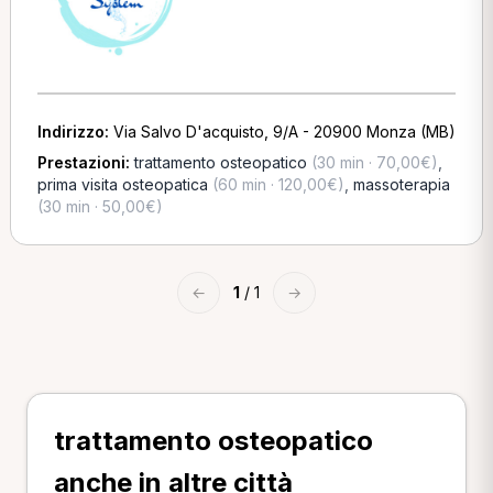
Indirizzo:
Via Salvo D'acquisto, 9/A - 20900 Monza (MB)
Prestazioni:
trattamento osteopatico
(30 min · 70,00€)
,
prima visita osteopatica
(60 min · 120,00€)
,
massoterapia
(30 min · 50,00€)
←
1
/ 1
→
trattamento osteopatico
anche in altre città