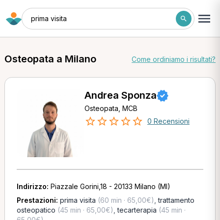
prima visita
Osteopata a Milano
Come ordiniamo i risultati?
Andrea Sponza
Osteopata, MCB
0 Recensioni
Indirizzo:
Piazzale Gorini,18 - 20133 Milano (MI)
Prestazioni:
prima visita
(60 min · 65,00€)
,
trattamento
osteopatico
(45 min · 65,00€)
,
tecarterapia
(45 min ·
65,00€)