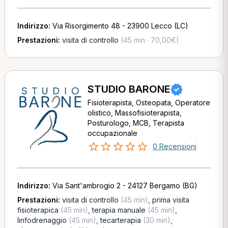
Indirizzo:
Via Risorgimento 48 - 23900 Lecco (LC)
Prestazioni:
visita di controllo
(45 min · 70,00€)
STUDIO BARONE
Fisioterapista, Osteopata, Operatore
olistico, Massofisioterapista,
Posturologo, MCB, Terapista
occupazionale
0 Recensioni
Indirizzo:
Via Sant'ambrogio 2 - 24127 Bergamo (BG)
Prestazioni:
visita di controllo
(45 min)
,
prima visita
fisioterapica
(45 min)
,
terapia manuale
(45 min)
,
linfodrenaggio
(45 min)
,
tecarterapia
(30 min)
,