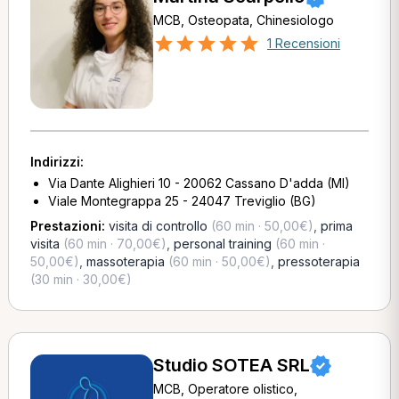
MCB, Osteopata, Chinesiologo
1 Recensioni
Indirizzi:
Via Dante Alighieri 10 - 20062 Cassano D'adda (MI)
Viale Montegrappa 25 - 24047 Treviglio (BG)
Prestazioni:
visita di controllo
(60 min · 50,00€)
,
prima
visita
(60 min · 70,00€)
,
personal training
(60 min ·
50,00€)
,
massoterapia
(60 min · 50,00€)
,
pressoterapia
(30 min · 30,00€)
Studio SOTEA SRL
MCB, Operatore olistico,