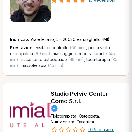
10 Recensioni
Indirizzo:
Viale Milano, 5 - 20020 Vanzaghello (MI)
Prestazioni:
visita di controllo
(60 min)
,
prima visita
osteopatica
(60 min)
,
massaggio decontratturante
(45
min)
,
trattamento osteopatico
(45 min)
,
tecarterapia
(30
min)
,
massoterapia
(45 min)
Studio Pelvic Center
Como S.r.l.
Fisioterapista, Osteopata,
Nutrizionista, Ostetrica
0 Recensioni