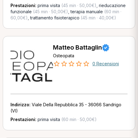
Prestazioni:
prima visita
(45 min · 50,00€)
,
rieducazione
funzionale
(45 min · 50,00€)
,
terapia manuale
(60 min ·
60,00€)
,
trattamento fisioterapico
(45 min · 40,00€)
Matteo Battaglin
Osteopata
0 Recensioni
Indirizzo:
Viale Della Repubblica 35 - 36066 Sandrigo
(VI)
Prestazioni:
prima visita
(60 min · 50,00€)