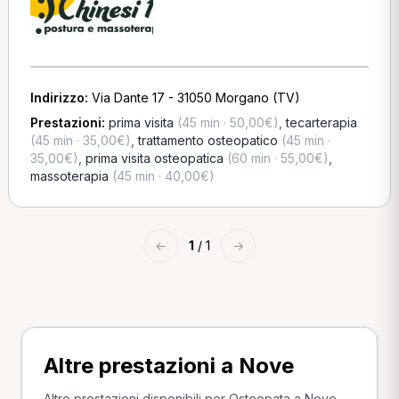
Indirizzo:
Via Dante 17 - 31050 Morgano (TV)
Prestazioni:
prima visita
(45 min · 50,00€)
,
tecarterapia
(45 min · 35,00€)
,
trattamento osteopatico
(45 min ·
35,00€)
,
prima visita osteopatica
(60 min · 55,00€)
,
massoterapia
(45 min · 40,00€)
←
1
/ 1
→
Altre prestazioni a Nove
Altre prestazioni disponibili per Osteopata a Nove.