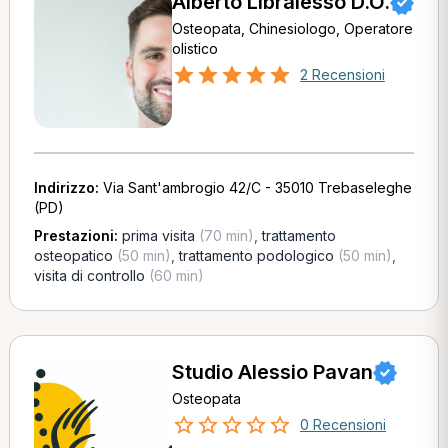
Alberto Libralesso D.O.
Osteopata, Chinesiologo, Operatore
olistico
2 Recensioni
Indirizzo:
Via Sant'ambrogio 42/C - 35010 Trebaseleghe
(PD)
Prestazioni:
prima visita
(70 min)
,
trattamento
osteopatico
(50 min)
,
trattamento podologico
(50 min)
,
visita di controllo
(60 min)
Studio Alessio Pavan
Osteopata
0 Recensioni