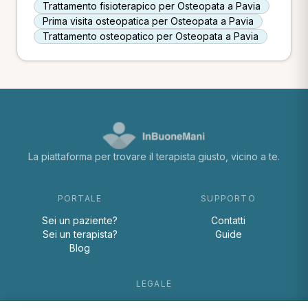
Trattamento fisioterapico per Osteopata a Pavia
Prima visita osteopatica per Osteopata a Pavia
Trattamento osteopatico per Osteopata a Pavia
La piattaforma per trovare il terapista giusto, vicino a te.
PORTALE
SUPPORTO
Sei un paziente?
Contatti
Sei un terapista?
Guide
Blog
LEGALE
Termini e condizioni