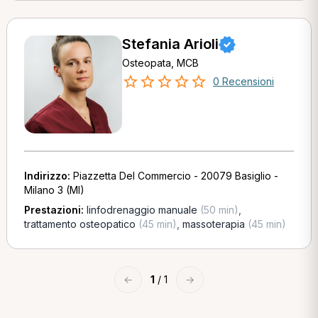
Stefania Arioli
Osteopata, MCB
0 Recensioni
Indirizzo:
Piazzetta Del Commercio - 20079 Basiglio -
Milano 3 (MI)
Prestazioni:
linfodrenaggio manuale
(50 min)
,
trattamento osteopatico
(45 min)
,
massoterapia
(45 min)
←
1
/ 1
→