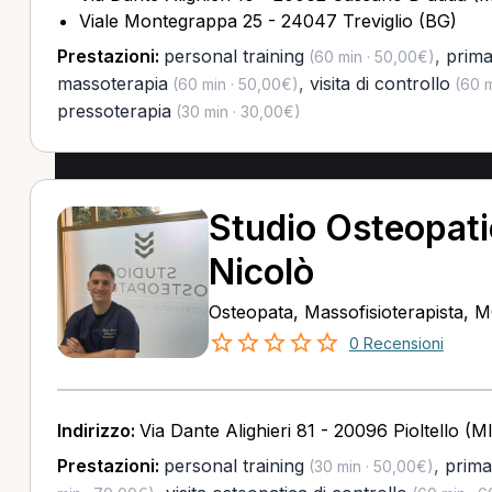
Viale Montegrappa 25 - 24047 Treviglio (BG)
Prestazioni:
personal training
,
prima
(60 min · 50,00€)
massoterapia
,
visita di controllo
(60 min · 50,00€)
(60 m
pressoterapia
(30 min · 30,00€)
Studio Osteopat
Nicolò
Osteopata, Massofisioterapista, 
0 Recensioni
Indirizzo:
Via Dante Alighieri 81 - 20096 Pioltello (MI
Prestazioni:
personal training
,
prima
(30 min · 50,00€)