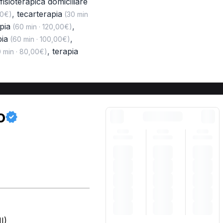
 fisioterapica domiciliare
,
tecarterapia
00€)
(30 min
pia
,
(60 min · 120,00€)
ia
,
(60 min · 100,00€)
,
terapia
 min · 80,00€)
o
I)