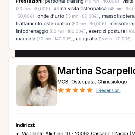
Prestazioni:
personal training
,
visita
(45 min · 40,00€)
,
prima visita osteopatica
(30 min · 80,00€)
(45 min · 95,
,
onde d'urto
,
massofisiotera
· 50,00€)
(15 min · 60,00€)
trattamento osteopatico
,
massoterap
(60 min · 60,00€)
linfodrenaggio
,
esercizi posturali
(60 min · 100,00€)
(60
manuale
,
ecografia
(70 min · 140,00€)
(15 min · 70,00€)
Martina Scarpell
MCB, Osteopata, Chinesiologo
1 Recensioni
Indirizzi:
Via Dante Alighieri 10 - 20062 Cassano D'adda (M