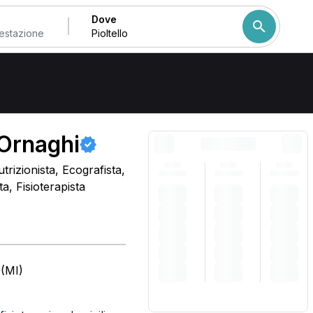
Dove
Come ordiniamo i risulta
 Ornaghi
trizionista, Ecografista,
, Fisioterapista
 (MI)