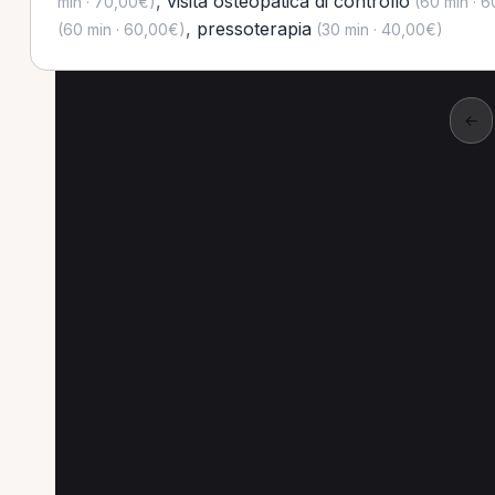
,
visita osteopatica di controllo
min · 70,00€)
(60 min · 
,
pressoterapia
(60 min · 60,00€)
(30 min · 40,00€)
←
Altre prestazioni a Pio
Altre prestazioni disponibili per Osteopata a P
Pressoterapia per Osteopata a Pioltello
Masso
Prima visita osteopatica per Osteopata a Pioltell