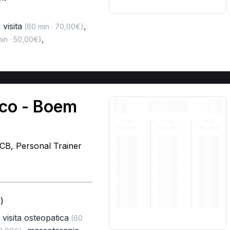
 visita
,
(60 min · 70,00€)
,
in · 50,00€)
ico - Boem
MCB, Personal Trainer
)
 visita osteopatica
(60