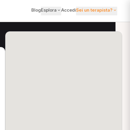
Blog
Esplora
Accedi
Sei un terapista?
ti?