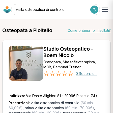
visita osteopatica di controllo
Osteopata a Pioltello
Come ordiniamo i risultati?
Studio Osteopatico -
Boem Nicolò
Osteopata, Massofisioterapista,
MCB, Personal Trainer
0 Recensioni
Indirizzo:
Via Dante Alighieri 81 - 20096 Pioltello (MI)
Prestazioni:
visita osteopatica di controllo
(60 min ·
60,00€)
,
prima visita osteopatica
(60 min · 70,00€)
,
massoterapia
(60 min · 60,00€)
,
pressoterapia
(30 min ·