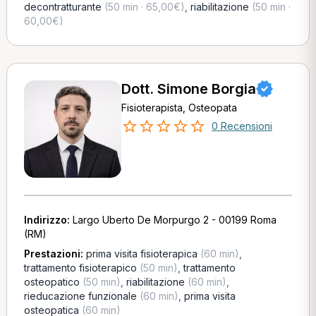
decontratturante
(50 min · 65,00€)
,
riabilitazione
(50 min ·
60,00€)
Dott. Simone Borgia
Fisioterapista, Osteopata
0 Recensioni
Indirizzo:
Largo Uberto De Morpurgo 2 - 00199 Roma
(RM)
Prestazioni:
prima visita fisioterapica
(60 min)
,
trattamento fisioterapico
(50 min)
,
trattamento
osteopatico
(50 min)
,
riabilitazione
(60 min)
,
rieducazione funzionale
(60 min)
,
prima visita
osteopatica
(60 min)