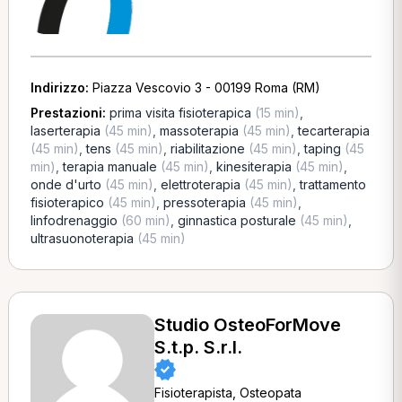
Indirizzo:
Piazza Vescovio 3 - 00199 Roma (RM)
Prestazioni:
prima visita fisioterapica
(15 min)
,
laserterapia
(45 min)
,
massoterapia
(45 min)
,
tecarterapia
(45 min)
,
tens
(45 min)
,
riabilitazione
(45 min)
,
taping
(45
min)
,
terapia manuale
(45 min)
,
kinesiterapia
(45 min)
,
onde d'urto
(45 min)
,
elettroterapia
(45 min)
,
trattamento
fisioterapico
(45 min)
,
pressoterapia
(45 min)
,
linfodrenaggio
(60 min)
,
ginnastica posturale
(45 min)
,
ultrasuonoterapia
(45 min)
Studio OsteoForMove
S.t.p. S.r.l.
Fisioterapista, Osteopata