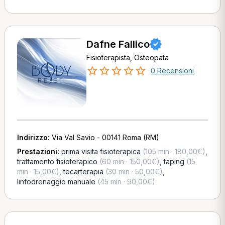
Dafne Fallico
Fisioterapista, Osteopata
0 Recensioni
Indirizzo:
Via Val Savio - 00141 Roma (RM)
Prestazioni:
prima visita fisioterapica
(105 min · 180,00€)
,
trattamento fisioterapico
(60 min · 150,00€)
,
taping
(15
min · 15,00€)
,
tecarterapia
(30 min · 50,00€)
,
linfodrenaggio manuale
(45 min · 90,00€)