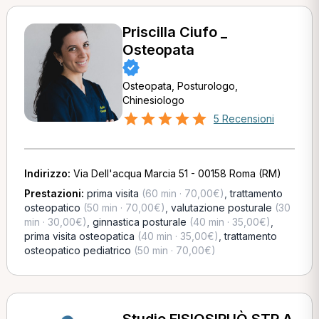
Priscilla Ciufo _
Osteopata
Osteopata, Posturologo,
Chinesiologo
5 Recensioni
Indirizzo:
Via Dell'acqua Marcia 51 - 00158 Roma (RM)
Prestazioni:
prima visita
(60 min · 70,00€)
,
trattamento
osteopatico
(50 min · 70,00€)
,
valutazione posturale
(30
min · 30,00€)
,
ginnastica posturale
(40 min · 35,00€)
,
prima visita osteopatica
(40 min · 35,00€)
,
trattamento
osteopatico pediatrico
(50 min · 70,00€)