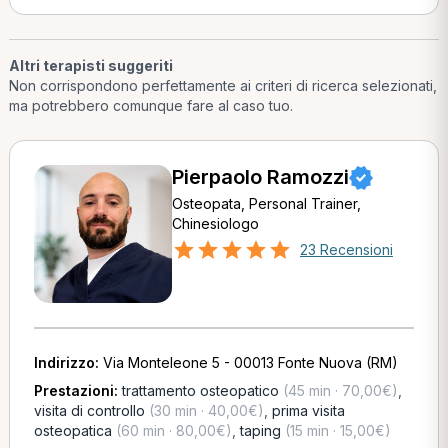
Altri terapisti suggeriti
Non corrispondono perfettamente ai criteri di ricerca selezionati,
ma potrebbero comunque fare al caso tuo.
Pierpaolo Ramozzi
Osteopata, Personal Trainer,
Chinesiologo
23 Recensioni
Indirizzo:
Via Monteleone 5 - 00013 Fonte Nuova (RM)
Prestazioni:
trattamento osteopatico
(45 min · 70,00€)
,
visita di controllo
(30 min · 40,00€)
,
prima visita
osteopatica
(60 min · 80,00€)
,
taping
(15 min · 15,00€)