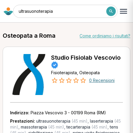
ultrasuonoterapia
Osteopata a Roma
Come ordiniamo i risultati?
Studio Fisiolab Vescovio
Fisioterapista, Osteopata
0 Recensioni
Indirizzo:
Piazza Vescovio 3 - 00199 Roma (RM)
Prestazioni:
ultrasuonoterapia
(45 min)
,
laserterapia
(45
min)
,
massoterapia
(45 min)
,
tecarterapia
(45 min)
,
tens
(45 min)
,
riabilitazione
(45 min)
,
prima visita fisioterapica