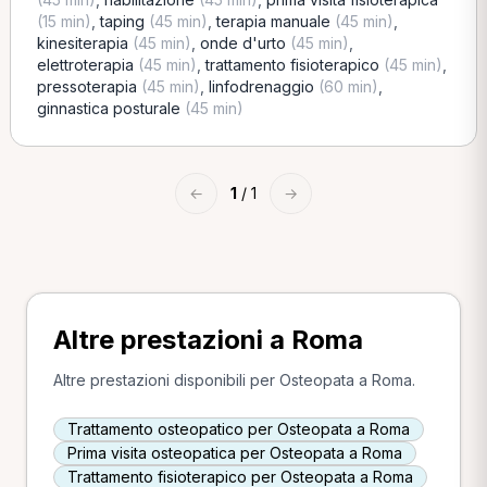
(15 min)
,
taping
(45 min)
,
terapia manuale
(45 min)
,
kinesiterapia
(45 min)
,
onde d'urto
(45 min)
,
elettroterapia
(45 min)
,
trattamento fisioterapico
(45 min)
,
pressoterapia
(45 min)
,
linfodrenaggio
(60 min)
,
ginnastica posturale
(45 min)
←
1
/ 1
→
Altre prestazioni a Roma
Altre prestazioni disponibili per Osteopata a Roma.
Trattamento osteopatico per Osteopata a Roma
Prima visita osteopatica per Osteopata a Roma
Trattamento fisioterapico per Osteopata a Roma