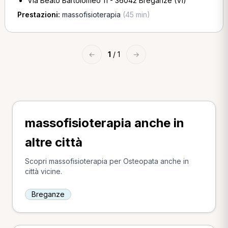
Via Beato Bartolomeo 11 - 36042 Breganze (VI)
Prestazioni:
massofisioterapia
(45 min)
←
1
/ 1
→
massofisioterapia anche in
altre città
Scopri massofisioterapia per Osteopata anche in
città vicine.
Breganze