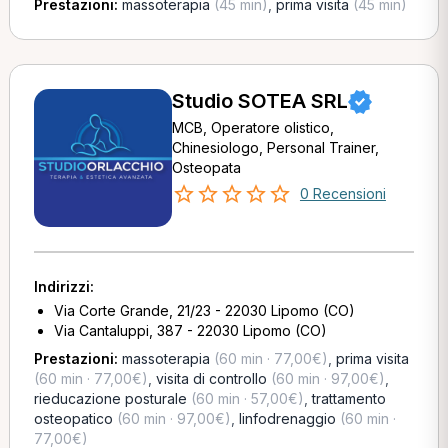
Prestazioni:
massoterapia
(45 min)
,
prima visita
(45 min)
Studio SOTEA SRL
MCB, Operatore olistico,
Chinesiologo, Personal Trainer,
Osteopata
0 Recensioni
Indirizzi:
Via Corte Grande, 21/23 - 22030 Lipomo (CO)
Via Cantaluppi, 387 - 22030 Lipomo (CO)
Prestazioni:
massoterapia
(60 min · 77,00€)
,
prima visita
(60 min · 77,00€)
,
visita di controllo
(60 min · 97,00€)
,
rieducazione posturale
(60 min · 57,00€)
,
trattamento
osteopatico
(60 min · 97,00€)
,
linfodrenaggio
(60 min ·
77,00€)