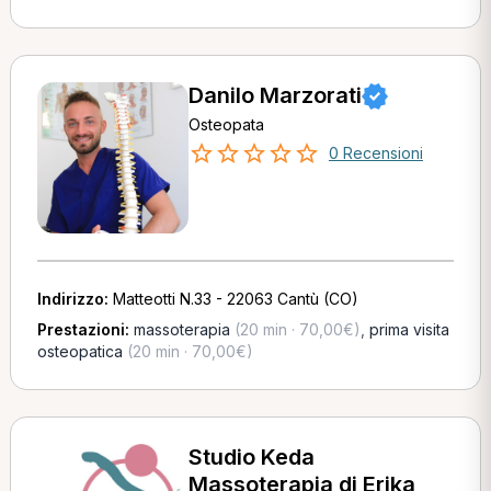
Danilo Marzorati
Osteopata
0 Recensioni
Indirizzo:
Matteotti N.33 - 22063 Cantù (CO)
Prestazioni:
massoterapia
(20 min · 70,00€)
,
prima visita
osteopatica
(20 min · 70,00€)
Studio Keda
Massoterapia di Erika