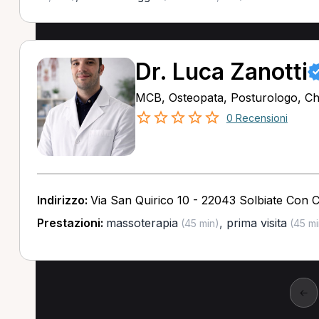
Dr. Luca Zanotti
MCB, Osteopata, Posturologo, Ch
0 Recensioni
Indirizzo:
Via San Quirico 10 - 22043 Solbiate Con 
Prestazioni:
massoterapia
,
prima visita
(45 min)
(45 mi
←