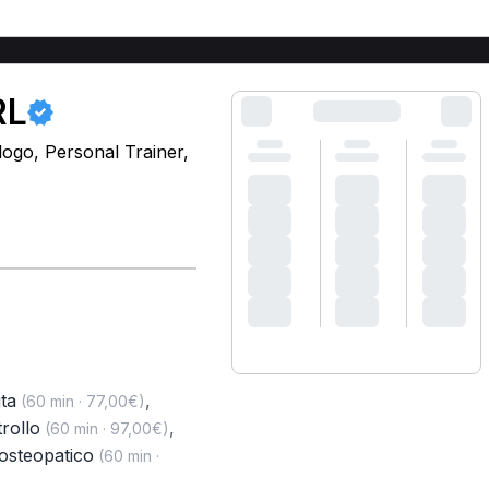
RL
logo, Personal Trainer,
ita
,
(60 min · 77,00€)
trollo
,
(60 min · 97,00€)
osteopatico
(60 min ·