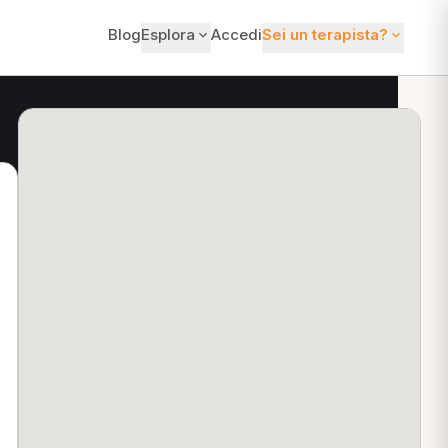
Blog
Esplora
Accedi
Sei un terapista?
ti?