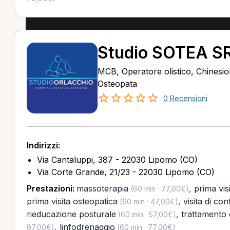
Studio SOTEA S
MCB, Operatore olistico, Chinesio
Osteopata
0 Recensioni
Indirizzi:
Via Cantaluppi, 387 - 22030 Lipomo (CO)
Via Corte Grande, 21/23 - 22030 Lipomo (CO)
Prestazioni:
massoterapia
,
prima vis
(60 min · 77,00€)
prima visita osteopatica
,
visita di con
(60 min · 47,00€)
rieducazione posturale
,
trattamento 
(60 min · 57,00€)
,
linfodrenaggio
97,00€)
(60 min · 77,00€)