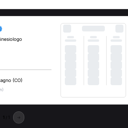
inesiologo
Cagno (CO)
n)
1
/ 1
→