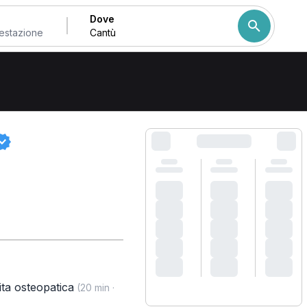
Dove
Come ordiniamo i risulta
ita osteopatica
(20 min ·