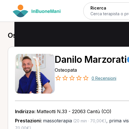
Ricerca
Osteopata a Cantù
Danilo Marzorati
Osteopata
0 Recensioni
Indirizzo:
Matteotti N.33 - 22063 Cantù (CO)
Prestazioni:
massoterapia
,
prima vis
(20 min · 70,00€)
70,00€)