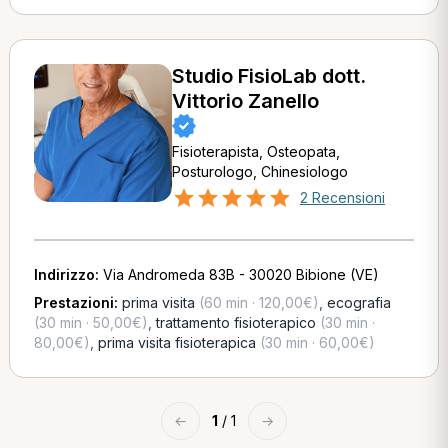
Studio FisioLab dott.
Vittorio Zanello
Fisioterapista, Osteopata,
Posturologo, Chinesiologo
2 Recensioni
Indirizzo:
Via Andromeda 83B - 30020 Bibione (VE)
Prestazioni:
prima visita
(60 min · 120,00€)
,
ecografia
(30 min · 50,00€)
,
trattamento fisioterapico
(30 min ·
80,00€)
,
prima visita fisioterapica
(30 min · 60,00€)
←
1
/ 1
→