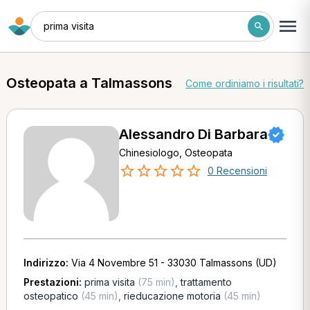
prima visita
Osteopata a Talmassons
Come ordiniamo i risultati?
Alessandro Di Barbara
Chinesiologo, Osteopata
0 Recensioni
Indirizzo:
Via 4 Novembre 51 - 33030 Talmassons (UD)
Prestazioni:
prima visita
(75 min)
,
trattamento
osteopatico
(45 min)
,
rieducazione motoria
(45 min)