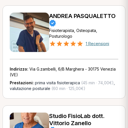
ANDREA PASQUALETTO
Fisioterapista, Osteopata,
Posturologo
1 Recensioni
Indirizzo:
Via G.zambelli, 6/B Marghera - 30175 Venezia
(VE)
Prestazioni:
prima visita fisioterapica
(45 min · 74,00€)
,
valutazione posturale
(60 min · 125,00€)
Studio FisioLab dott.
Vittorio Zanello