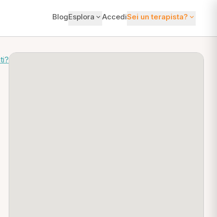
Blog
Esplora
Accedi
Sei un terapista?
ti?