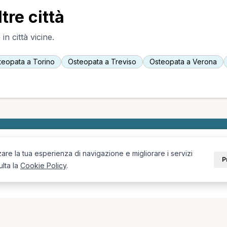
tre città
n città vicine.
teopata a Torino
Osteopata a Treviso
Osteopata a Verona
PORTALE
SUPPORT
zare la tua esperienza di navigazione e migliorare i servizi
P
ulta la
Cookie Policy
.
Sei un paziente?
Contatti
Sei un terapista?
Guide
Blog