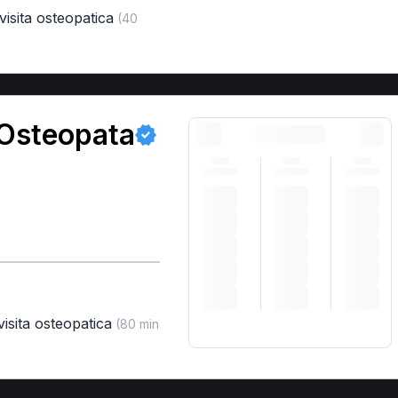
visita osteopatica
(40
 Osteopata
visita osteopatica
(80 min