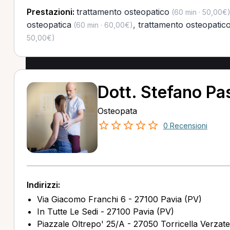
Prestazioni:
trattamento osteopatico
(60 min · 50,00€
osteopatica
,
trattamento osteopatico
(60 min · 60,00€)
50,00€)
Dott. Stefano Pas
Osteopata
0 Recensioni
Indirizzi:
Via Giacomo Franchi 6 - 27100 Pavia (PV)
In Tutte Le Sedi - 27100 Pavia (PV)
Piazzale Oltrepo' 25/A - 27050 Torricella Verzat