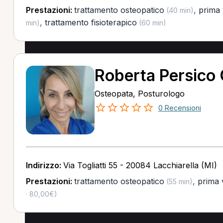
Prestazioni:
trattamento osteopatico
,
prima 
(40 min)
,
trattamento fisioterapico
min)
(60 min)
Roberta Persico
Osteopata, Posturologo
0 Recensioni
Indirizzo:
Via Togliatti 55 - 20084 Lacchiarella (MI)
Prestazioni:
trattamento osteopatico
,
prima 
(55 min)
· 80,00€)