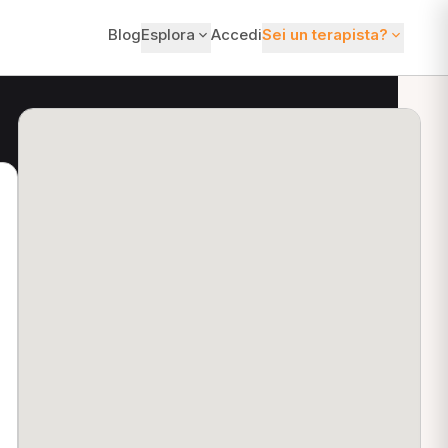
Blog
Esplora
Accedi
Sei un terapista?
ti?