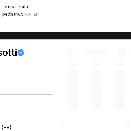
,
prima visita
)
 pediatrico
(60 min ·
otti
e (PV)