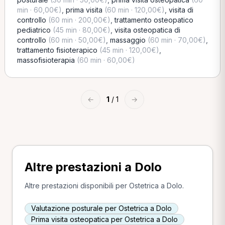
min · 60,00€)
,
prima visita
(60 min · 120,00€)
,
visita di
controllo
(60 min · 200,00€)
,
trattamento osteopatico
pediatrico
(45 min · 80,00€)
,
visita osteopatica di
controllo
(60 min · 50,00€)
,
massaggio
(60 min · 70,00€)
,
trattamento fisioterapico
(45 min · 120,00€)
,
massofisioterapia
(60 min · 60,00€)
←
1
/ 1
→
Altre prestazioni a Dolo
Altre prestazioni disponibili per Ostetrica a Dolo.
Valutazione posturale per Ostetrica a Dolo
Prima visita osteopatica per Ostetrica a Dolo