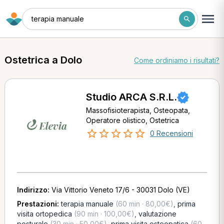
terapia manuale
Ostetrica a Dolo
Come ordiniamo i risultati?
Studio ARCA S.R.L.
Massofisioterapista, Osteopata,
Operatore olistico, Ostetrica
0 Recensioni
Indirizzo:
Via Vittorio Veneto 17/6 - 30031 Dolo (VE)
Prestazioni:
terapia manuale
(60 min · 80,00€)
,
prima
visita ortopedica
(90 min · 100,00€)
,
valutazione
posturale
(30 min · 50,00€)
,
prima visita osteopatica
(60