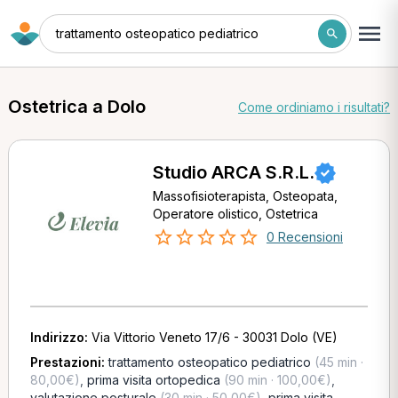
trattamento osteopatico pediatrico
Ostetrica a Dolo
Come ordiniamo i risultati?
Studio ARCA S.R.L.
Massofisioterapista, Osteopata,
Operatore olistico, Ostetrica
0 Recensioni
Indirizzo:
Via Vittorio Veneto 17/6 - 30031 Dolo (VE)
Prestazioni:
trattamento osteopatico pediatrico
(45 min ·
80,00€)
,
prima visita ortopedica
(90 min · 100,00€)
,
valutazione posturale
(30 min · 50,00€)
,
prima visita