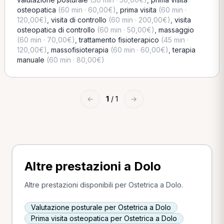
osteopatica
(60 min · 60,00€)
,
prima visita
(60 min ·
120,00€)
,
visita di controllo
(60 min · 200,00€)
,
visita
osteopatica di controllo
(60 min · 50,00€)
,
massaggio
(60 min · 70,00€)
,
trattamento fisioterapico
(45 min ·
120,00€)
,
massofisioterapia
(60 min · 60,00€)
,
terapia
manuale
(60 min · 80,00€)
←
1
/ 1
→
Altre prestazioni a Dolo
Altre prestazioni disponibili per Ostetrica a Dolo.
Valutazione posturale per Ostetrica a Dolo
Prima visita osteopatica per Ostetrica a Dolo