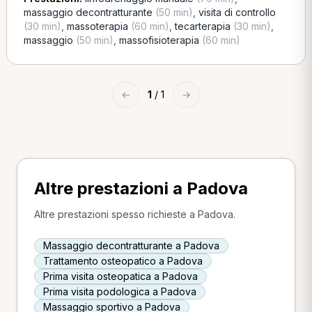
massaggio decontratturante
(50 min)
,
visita di controllo
(30 min)
,
massoterapia
(60 min)
,
tecarterapia
(30 min)
,
massaggio
(50 min)
,
massofisioterapia
(60 min)
←
1
/ 1
→
Altre prestazioni a Padova
Altre prestazioni spesso richieste a Padova.
Massaggio decontratturante a Padova
Trattamento osteopatico a Padova
Prima visita osteopatica a Padova
Prima visita podologica a Padova
Massaggio sportivo a Padova