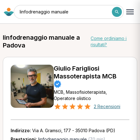
linfodrenaggio manuale
linfodrenaggio manuale a
Come ordiniamo i
Padova
risultati?
Giulio Farigliosi
Massoterapista MCB
MCB, Massofisioterapista,
Operatore olistico
2 Recensioni
Indirizzo:
Via A. Gramsci, 177 - 35010 Padova (PD)
Prestazioni:
linfodrenaggio manuale
(70 min)
,