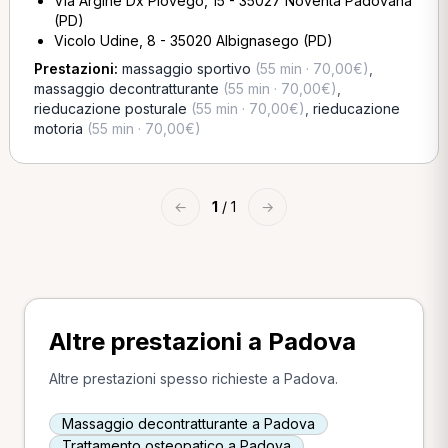
Via Argine Dx Piovego, 15 - 35027 Noventa Padovana
(PD)
Vicolo Udine, 8 - 35020 Albignasego (PD)
Prestazioni:
massaggio sportivo
(55 min · 70,00€)
,
massaggio decontratturante
(55 min · 70,00€)
,
rieducazione posturale
(55 min · 70,00€)
,
rieducazione
motoria
(55 min · 70,00€)
←
1
/ 1
→
Altre prestazioni a Padova
Altre prestazioni spesso richieste a Padova.
Massaggio decontratturante a Padova
Trattamento osteopatico a Padova