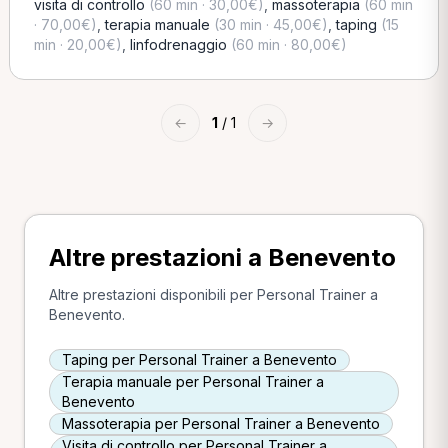
visita di controllo
(60 min · 30,00€)
,
massoterapia
(60 min
· 70,00€)
,
terapia manuale
(30 min · 45,00€)
,
taping
(15
min · 20,00€)
,
linfodrenaggio
(60 min · 80,00€)
←
1
/ 1
→
Altre prestazioni a Benevento
Altre prestazioni disponibili per Personal Trainer a
Benevento.
Taping per Personal Trainer a Benevento
Terapia manuale per Personal Trainer a
Benevento
Massoterapia per Personal Trainer a Benevento
Visita di controllo per Personal Trainer a