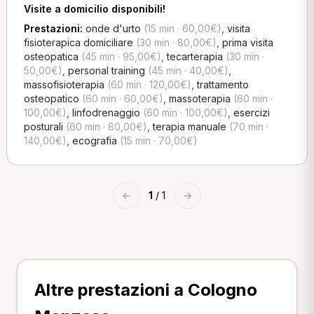
Visite a domicilio disponibili!
Prestazioni:
onde d'urto
(15 min · 60,00€)
,
visita
fisioterapica domiciliare
(30 min · 80,00€)
,
prima visita
osteopatica
(45 min · 95,00€)
,
tecarterapia
(30 min ·
50,00€)
,
personal training
(45 min · 40,00€)
,
massofisioterapia
(60 min · 120,00€)
,
trattamento
osteopatico
(60 min · 60,00€)
,
massoterapia
(60 min ·
100,00€)
,
linfodrenaggio
(60 min · 100,00€)
,
esercizi
posturali
(60 min · 80,00€)
,
terapia manuale
(70 min ·
140,00€)
,
ecografia
(15 min · 70,00€)
←
1
/ 1
→
Altre prestazioni a Cologno