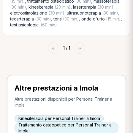
(15 min)
,
trattamento osteopatico
(30 min)
,
massoterapia
(30 min)
,
kinesiterapia
(20 min)
,
laserterapia
(30 min)
,
elettrostimolazione
(30 min)
,
ultrasuonoterapia
(30 min)
,
tecarterapia
(30 min)
,
tens
(30 min)
,
onde d'urto
(15 min)
,
test psicologici
(60 min)
←
1
/ 1
→
Altre prestazioni a Imola
Altre prestazioni disponibili per Personal Trainer a
Imola.
Kinesiterapia per Personal Trainer a Imola
Trattamento osteopatico per Personal Trainer a
Imola