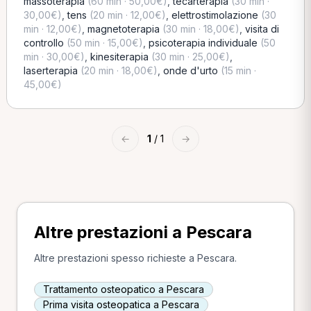
massoterapia
(60 min · 50,00€)
,
tecarterapia
(30 min ·
30,00€)
,
tens
(20 min · 12,00€)
,
elettrostimolazione
(30
min · 12,00€)
,
magnetoterapia
(30 min · 18,00€)
,
visita di
controllo
(50 min · 15,00€)
,
psicoterapia individuale
(50
min · 30,00€)
,
kinesiterapia
(30 min · 25,00€)
,
laserterapia
(20 min · 18,00€)
,
onde d'urto
(15 min ·
45,00€)
←
1
/ 1
→
Altre prestazioni a Pescara
Altre prestazioni spesso richieste a Pescara.
Trattamento osteopatico a Pescara
Prima visita osteopatica a Pescara