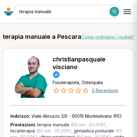
terapia manuale
terapia manuale a Pescara
Come ordiniamo i risultati?
christianpasquale
visciano
Fisioterapista, Osteopata
0 Recensioni
Indirizzo:
Viale Abruzzo 3/5 - 65015 Montesilvano (PE)
Prestazioni:
terapia manuale
(60 min · 50,00€)
,
tecarterapia
(60 min · 30,00€)
,
ginnastica posturale
(60
min · 50,00€)
,
ultrasuonoterapia
(60 min · 30,00€)
,
visita