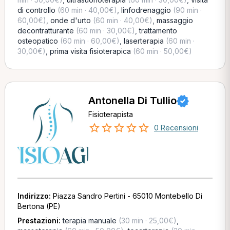
di controllo
(60 min · 40,00€)
,
linfodrenaggio
(90 min ·
60,00€)
,
onde d'urto
(60 min · 40,00€)
,
massaggio
decontratturante
(60 min · 30,00€)
,
trattamento
osteopatico
(60 min · 60,00€)
,
laserterapia
(60 min ·
30,00€)
,
prima visita fisioterapica
(60 min · 50,00€)
Antonella Di Tullio
Fisioterapista
0 Recensioni
Indirizzo:
Piazza Sandro Pertini - 65010 Montebello Di
Bertona (PE)
Prestazioni:
terapia manuale
(30 min · 25,00€)
,