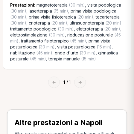
Prestazioni:
magnetoterapia
(30 min)
,
visita podologica
(30 min)
,
laserterapia
(15 min)
,
prima visita podologica
(30 min)
,
prima visita fisioterapica
(20 min)
,
tecarterapia
(30 min)
,
crioterapia
(20 min)
,
ultrasuonoterapia
(20 min)
,
trattamento podologico
(30 min)
,
elettroterapia
(20 min)
,
elettrostimolazione
(30 min)
,
rieducazione posturale
(45
min)
,
trattamento fisioterapico
(45 min)
,
prima visita
posturologica
(30 min)
,
visita posturologica
(15 min)
,
riabilitazione
(45 min)
,
onde d'urto
(30 min)
,
ginnastica
posturale
(45 min)
,
terapia manuale
(15 min)
←
1
/ 1
→
Altre prestazioni a Napoli
Altre prestazioni disponibili per Podologo a Napoli.