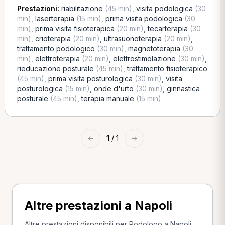
Prestazioni:
riabilitazione
(45 min)
,
visita podologica
(30
min)
,
laserterapia
(15 min)
,
prima visita podologica
(30
min)
,
prima visita fisioterapica
(20 min)
,
tecarterapia
(30
min)
,
crioterapia
(20 min)
,
ultrasuonoterapia
(20 min)
,
trattamento podologico
(30 min)
,
magnetoterapia
(30
min)
,
elettroterapia
(20 min)
,
elettrostimolazione
(30 min)
,
rieducazione posturale
(45 min)
,
trattamento fisioterapico
(45 min)
,
prima visita posturologica
(30 min)
,
visita
posturologica
(15 min)
,
onde d'urto
(30 min)
,
ginnastica
posturale
(45 min)
,
terapia manuale
(15 min)
←
1
/ 1
→
Altre prestazioni a Napoli
Altre prestazioni disponibili per Podologo a Napoli.