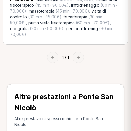
fisioterapico
(45 min · 80,00€)
,
linfodrenaggio
(60 min ·
70,00€)
,
massoterapia
(45 min · 70,00€)
,
visita di
controllo
(30 min · 45,00€)
,
tecarterapia
(30 min ·
50,00€)
,
prima visita fisioterapica
(60 min · 70,00€)
,
ecografia
(20 min · 90,00€)
,
personal training
(60 min ·
70,00€)
←
1
/ 1
→
Altre prestazioni a Ponte San
Nicolò
Altre prestazioni spesso richieste a Ponte San
Nicolò.