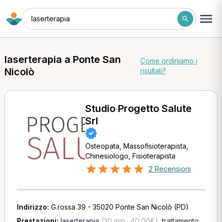
laserterapia
laserterapia a Ponte San
Come ordiniamo i
Nicolò
risultati?
Studio Progetto Salute
Srl
Osteopata, Massofisioterapista,
Chinesiologo, Fisioterapista
2 Recensioni
Indirizzo:
G.rossa 39 - 35020 Ponte San Nicolò (PD)
Prestazioni:
laserterapia
(30 min · 40,00€)
,
trattamento