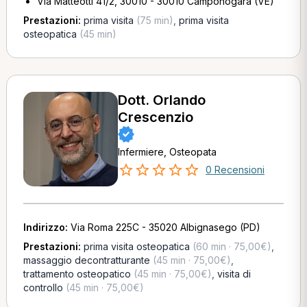
Via Matteotti 41/2, 30010 - 30010 Camponogara (VE)
Prestazioni:
prima visita
(75 min)
,
prima visita
osteopatica
(45 min)
Dott. Orlando
Crescenzio
Infermiere, Osteopata
0 Recensioni
Indirizzo:
Via Roma 225C - 35020 Albignasego (PD)
Prestazioni:
prima visita osteopatica
(60 min · 75,00€)
,
massaggio decontratturante
(45 min · 75,00€)
,
trattamento osteopatico
(45 min · 75,00€)
,
visita di
controllo
(45 min · 75,00€)