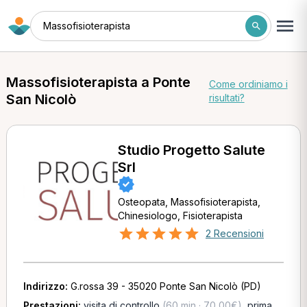
Massofisioterapista
Massofisioterapista a Ponte
Come ordiniamo i
San Nicolò
risultati?
Studio Progetto Salute
Srl
Osteopata, Massofisioterapista,
Chinesiologo, Fisioterapista
2 Recensioni
Indirizzo:
G.rossa 39 - 35020 Ponte San Nicolò (PD)
Prestazioni:
visita di controllo
(60 min · 70,00€)
,
prima