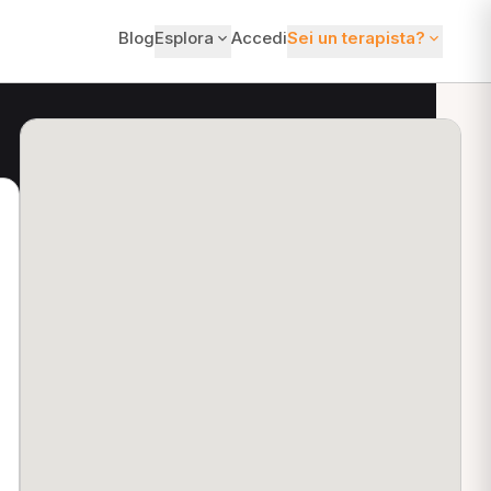
Blog
Esplora
Accedi
Sei un terapista?
ti?