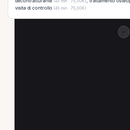
decontratturante
,
trattamento osteo
(45 min · 75,00€)
visita di controllo
(45 min · 75,00€)
←
Altre ricerche a Rovi
Altre specializzazioni spesso cercate a Rovi
Osteopata a Rovigo