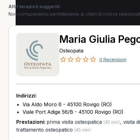
Altri terapisti suggeriti
Non corrispondono perfettamente ai criteri di ricerca selezion
Maria Giulia Peg
Osteopata
0 Recensioni
Indirizzi:
Via Aldo Moro 6 - 45100 Rovigo (RO)
Viale Port Adige 56/B - 45100 Rovigo (RO)
Prestazioni:
prima visita osteopatica
,
visita d
(45 min)
trattamento osteopatico
(45 min)