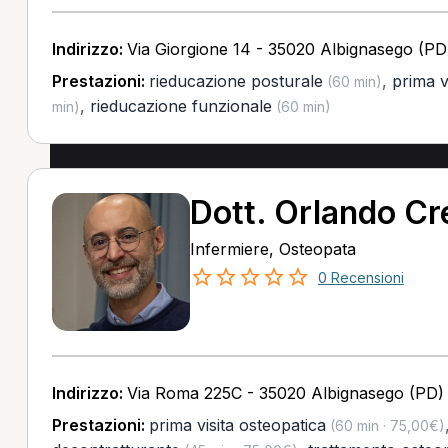
Indirizzo:
Via Giorgione 14 - 35020 Albignasego (PD
Prestazioni:
rieducazione posturale
,
prima vi
(60 min)
,
rieducazione funzionale
min)
(60 min)
Dott. Orlando Cr
Infermiere, Osteopata
0 Recensioni
Indirizzo:
Via Roma 225C - 35020 Albignasego (PD)
Prestazioni:
prima visita osteopatica
(60 min · 75,00€)