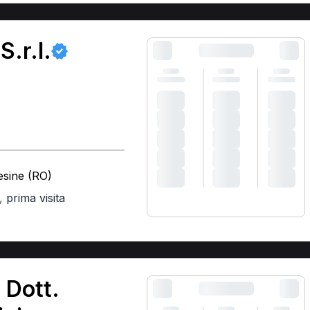
.r.l.
esine (RO)
,
prima visita
 Dott.