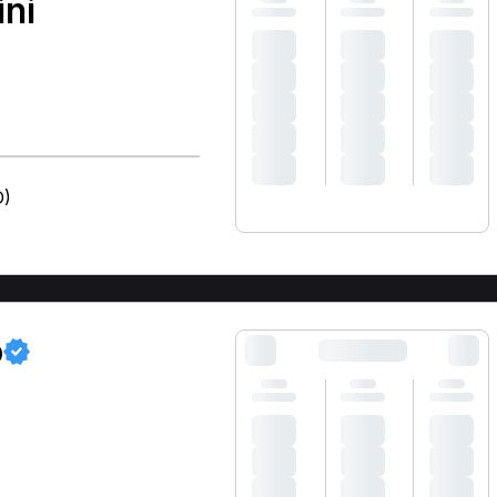
ni
D)
o