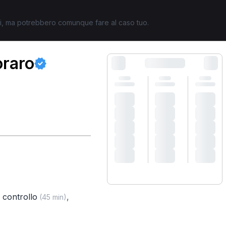
ati, ma potrebbero comunque fare al caso tuo.
oraro
i controllo
,
(45 min)