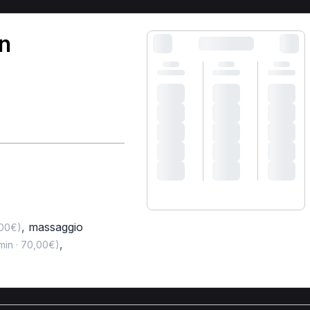
in
,
massaggio
,00€)
,
min · 70,00€)