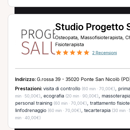
Studio Progetto S
Osteopata, Massofisioterapista, C
Fisioterapista
2 Recensioni
Indirizzo:
G.rossa 39 - 35020 Ponte San Nicolò (PD
Prestazioni:
visita di controllo
,
prima
(60 min · 70,00€)
,
ecografia
,
massoterapi
min · 50,00€)
(20 min · 90,00€)
personal training
,
trattamento fisiot
(60 min · 70,00€)
linfodrenaggio
,
tecarterapia
(60 min · 70,00€)
(30 min ·
min · 40,00€)