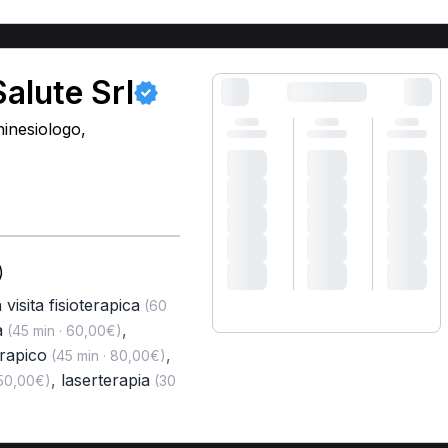
alute Srl
hinesiologo,
)
 visita fisioterapica
(60
a
,
(45 min · 60,00€)
erapico
,
(45 min · 80,00€)
,
laserterapia
 50,00€)
(30