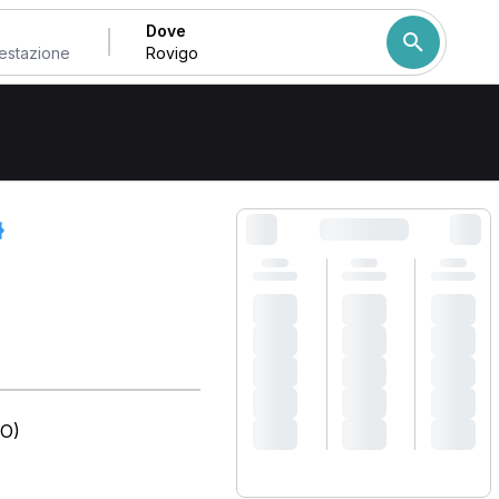
Dove
Come ordiniamo i risulta
RO)