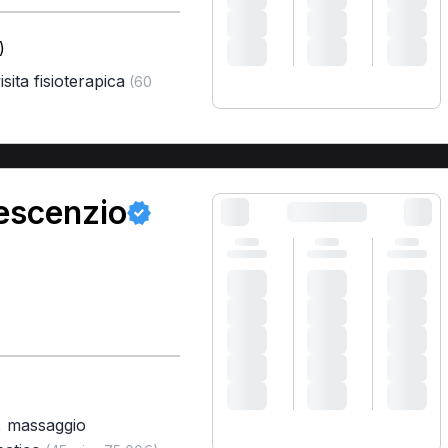
)
sita fisioterapica
(60
escenzio
,
massaggio