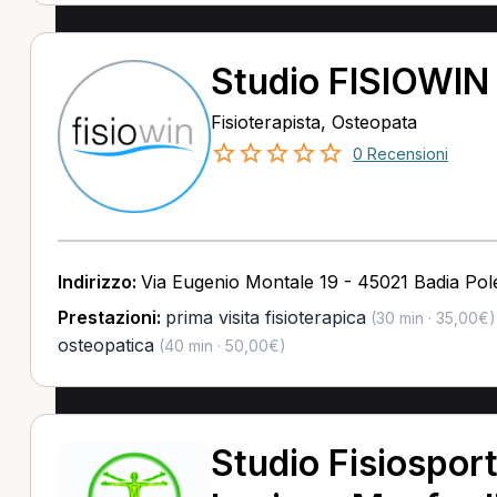
Studio FISIOWIN S
Fisioterapista, Osteopata
0 Recensioni
Indirizzo:
Via Eugenio Montale 19 - 45021 Badia Pol
Prestazioni:
prima visita fisioterapica
(30 min · 35,00€)
osteopatica
(40 min · 50,00€)
Studio Fisiosport