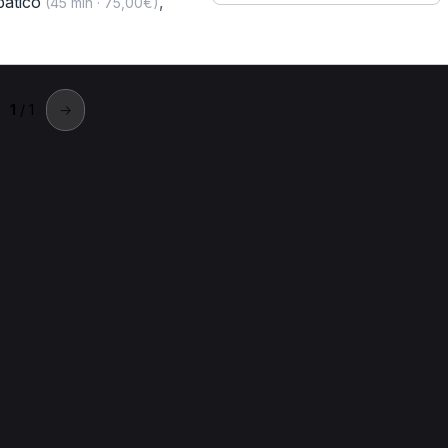
patico
,
(45 min · 75,00€)
1
/ 1
→
go
go.