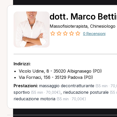
dott. Marco Bett
Massofisioterapista, Chinesiologo
0 Recensioni
Indirizzi:
Vicolo Udine, 8 - 35020 Albignasego (PD)
Via Fornaci, 156 - 35129 Padova (PD)
Prestazioni:
massaggio decontratturante
(55 min · 70
sportivo
,
rieducazione posturale
(55 min · 70,00€)
(55 
rieducazione motoria
(55 min · 70,00€)