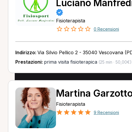
Luciano Manfredi
Fisioterapista
0 Recensioni
Indirizzo:
Via Silvio Pellico 2 - 35040 Vescovana (P
Prestazioni:
prima visita fisioterapica
(25 min · 50,00€)
Martina Garzott
Fisioterapista
9 Recensioni