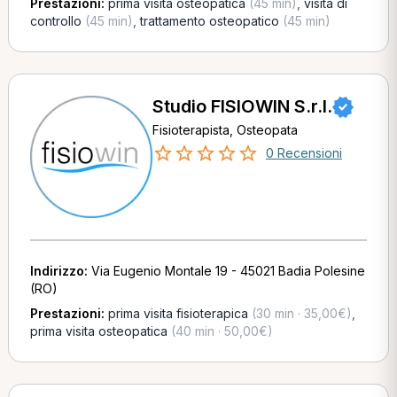
Prestazioni:
prima visita osteopatica
(45 min)
,
visita di
controllo
(45 min)
,
trattamento osteopatico
(45 min)
Studio FISIOWIN S.r.l.
Fisioterapista, Osteopata
0 Recensioni
Indirizzo:
Via Eugenio Montale 19 - 45021 Badia Polesine
(RO)
Prestazioni:
prima visita fisioterapica
(30 min · 35,00€)
,
prima visita osteopatica
(40 min · 50,00€)