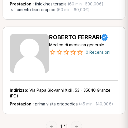
Prestazioni:
fisiokinesiterapia
(60 min · 600,00€)
,
trattamento fisioterapico
(60 min · 60,00€)
ROBERTO FERRARI
Medico di medicina generale
0 Recensioni
Indirizzo:
Via Papa Giovanni Xxiii, 53 - 35040 Granze
(PD)
Prestazioni:
prima visita ortopedica
(45 min · 140,00€)
←
1
/ 1
→