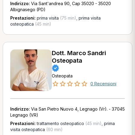
Indirizzo:
Via Sant'andrea 90, Cap 35020 - 35020
Albignasego (PD)
Prestazioni:
prima visita
(75 min)
,
prima visita
osteopatica
(45 min)
Dott. Marco Sandri
Osteopata
Osteopata
0 Recensioni
Indirizzo:
Via San Pietro Nuovo 4, Legnago (Vr). - 37045
Legnago (VR)
Prestazioni:
trattamento osteopatico
(45 min)
,
prima
visita osteopatica
(60 min)