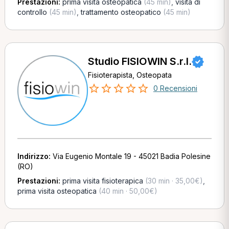
Prestazioni:
prima visita osteopatica
(45 min)
,
visita di
controllo
(45 min)
,
trattamento osteopatico
(45 min)
Studio FISIOWIN S.r.l.
Fisioterapista, Osteopata
0 Recensioni
Indirizzo:
Via Eugenio Montale 19 - 45021 Badia Polesine
(RO)
Prestazioni:
prima visita fisioterapica
(30 min · 35,00€)
,
prima visita osteopatica
(40 min · 50,00€)