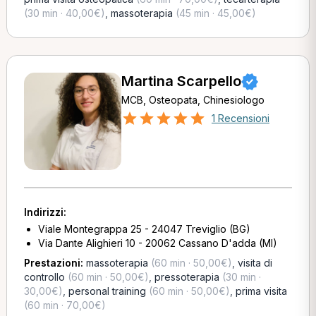
(30 min · 40,00€)
,
massoterapia
(45 min · 45,00€)
Martina Scarpello
MCB, Osteopata, Chinesiologo
1 Recensioni
Indirizzi:
Viale Montegrappa 25 - 24047 Treviglio (BG)
Via Dante Alighieri 10 - 20062 Cassano D'adda (MI)
Prestazioni:
massoterapia
(60 min · 50,00€)
,
visita di
controllo
(60 min · 50,00€)
,
pressoterapia
(30 min ·
30,00€)
,
personal training
(60 min · 50,00€)
,
prima visita
(60 min · 70,00€)