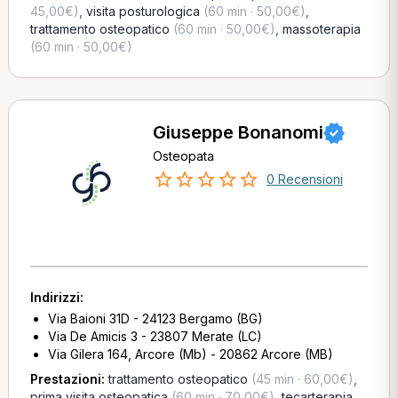
45,00€)
,
visita posturologica
(60 min · 50,00€)
,
trattamento osteopatico
(60 min · 50,00€)
,
massoterapia
(60 min · 50,00€)
Giuseppe Bonanomi
Osteopata
0 Recensioni
Indirizzi:
Via Baioni 31D - 24123 Bergamo (BG)
Via De Amicis 3 - 23807 Merate (LC)
Via Gilera 164, Arcore (Mb) - 20862 Arcore (MB)
Prestazioni:
trattamento osteopatico
(45 min · 60,00€)
,
prima visita osteopatica
(60 min · 70,00€)
,
tecarterapia