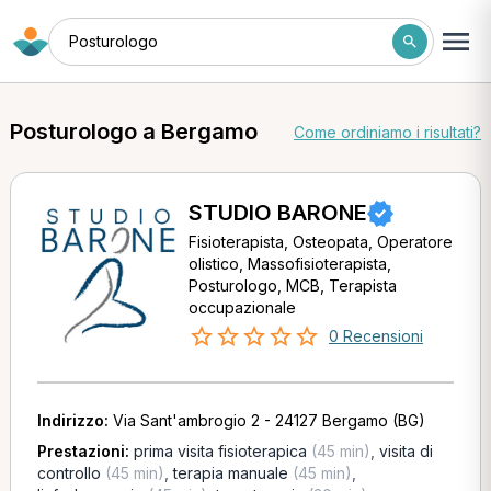
Posturologo
Posturologo a Bergamo
Come ordiniamo i risultati?
STUDIO BARONE
Fisioterapista, Osteopata, Operatore
olistico, Massofisioterapista,
Posturologo, MCB, Terapista
occupazionale
0 Recensioni
Indirizzo:
Via Sant'ambrogio 2 - 24127 Bergamo (BG)
Prestazioni:
prima visita fisioterapica
(45 min)
,
visita di
controllo
(45 min)
,
terapia manuale
(45 min)
,