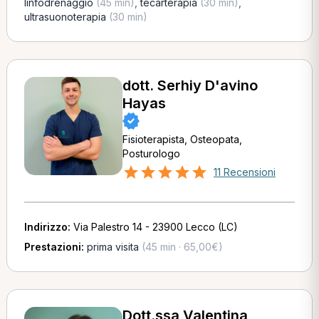
linfodrenaggio
(45 min)
,
tecarterapia
(30 min)
,
ultrasuonoterapia
(30 min)
dott. Serhiy D'avino
Hayas
Fisioterapista, Osteopata,
Posturologo
11 Recensioni
Indirizzo:
Via Palestro 14 - 23900 Lecco (LC)
Prestazioni:
prima visita
(45 min · 65,00€)
Dott.ssa Valentina