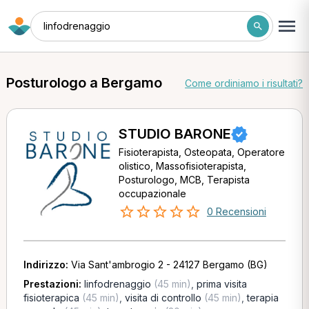
linfodrenaggio
Posturologo a Bergamo
Come ordiniamo i risultati?
STUDIO BARONE
Fisioterapista, Osteopata, Operatore
olistico, Massofisioterapista,
Posturologo, MCB, Terapista
occupazionale
0 Recensioni
Indirizzo:
Via Sant'ambrogio 2 - 24127 Bergamo (BG)
Prestazioni:
linfodrenaggio
(45 min)
,
prima visita
fisioterapica
(45 min)
,
visita di controllo
(45 min)
,
terapia