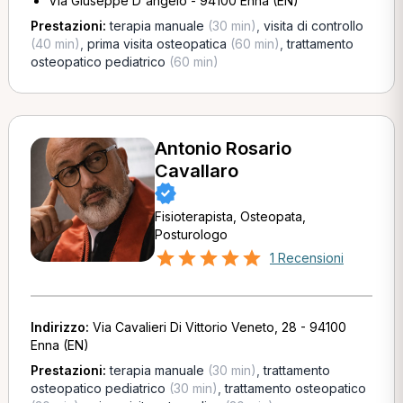
Via Giuseppe D'angelo - 94100 Enna (EN)
Prestazioni:
terapia manuale
(30 min)
,
visita di controllo
(40 min)
,
prima visita osteopatica
(60 min)
,
trattamento
osteopatico pediatrico
(60 min)
Antonio Rosario
Cavallaro
Fisioterapista, Osteopata,
Posturologo
1 Recensioni
Indirizzo:
Via Cavalieri Di Vittorio Veneto, 28 - 94100
Enna (EN)
Prestazioni:
terapia manuale
(30 min)
,
trattamento
osteopatico pediatrico
(30 min)
,
trattamento osteopatico