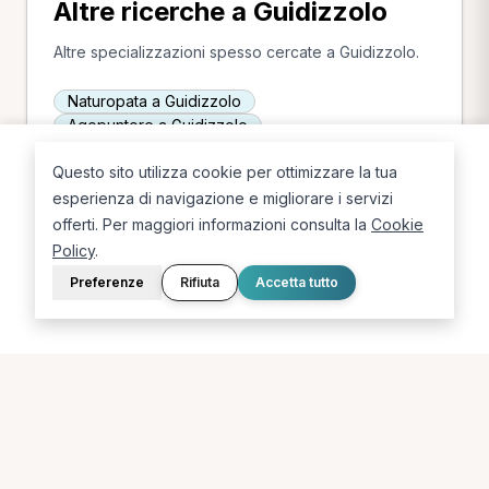
Altre ricerche a Guidizzolo
Altre specializzazioni spesso cercate a Guidizzolo.
Naturopata a Guidizzolo
Agopuntore a Guidizzolo
Questo sito utilizza cookie per ottimizzare la tua
esperienza di navigazione e migliorare i servizi
offerti. Per maggiori informazioni consulta la
Cookie
Policy
.
Preferenze
Rifiuta
Accetta tutto
La piattaforma per trovare il terapista giusto, vicino a te.
PORTALE
SUPPORTO
Sei un paziente?
Contatti
Sei un terapista?
Guide
Blog