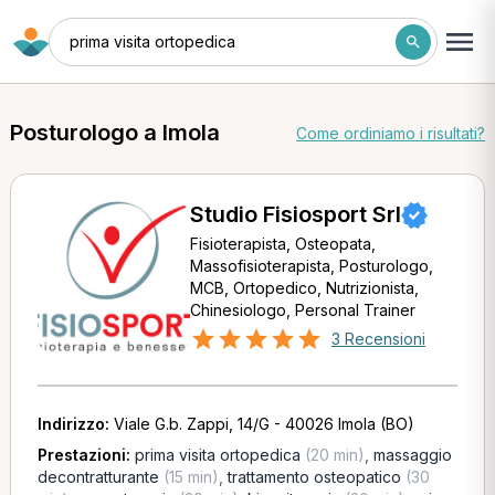
prima visita ortopedica
Posturologo a Imola
Come ordiniamo i risultati?
Studio Fisiosport Srl
Fisioterapista, Osteopata,
Massofisioterapista, Posturologo,
MCB, Ortopedico, Nutrizionista,
Chinesiologo, Personal Trainer
3 Recensioni
Indirizzo:
Viale G.b. Zappi, 14/G - 40026 Imola (BO)
Prestazioni:
prima visita ortopedica
(20 min)
,
massaggio
decontratturante
(15 min)
,
trattamento osteopatico
(30