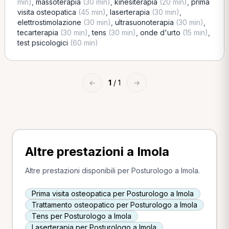
min)
,
massoterapia
(30 min)
,
kinesiterapia
(20 min)
,
prima
visita osteopatica
(45 min)
,
laserterapia
(30 min)
,
elettrostimolazione
(30 min)
,
ultrasuonoterapia
(30 min)
,
tecarterapia
(30 min)
,
tens
(30 min)
,
onde d'urto
(15 min)
,
test psicologici
(60 min)
←
1
/ 1
→
Altre prestazioni a Imola
Altre prestazioni disponibili per Posturologo a Imola.
Prima visita osteopatica per Posturologo a Imola
Trattamento osteopatico per Posturologo a Imola
Tens per Posturologo a Imola
Laserterapia per Posturologo a Imola