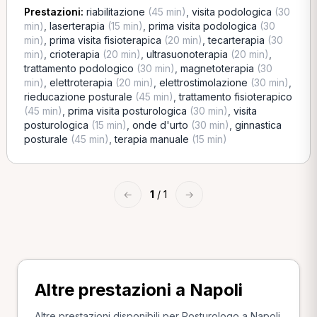
Prestazioni:
riabilitazione
(45 min)
,
visita podologica
(30
min)
,
laserterapia
(15 min)
,
prima visita podologica
(30
min)
,
prima visita fisioterapica
(20 min)
,
tecarterapia
(30
min)
,
crioterapia
(20 min)
,
ultrasuonoterapia
(20 min)
,
trattamento podologico
(30 min)
,
magnetoterapia
(30
min)
,
elettroterapia
(20 min)
,
elettrostimolazione
(30 min)
,
rieducazione posturale
(45 min)
,
trattamento fisioterapico
(45 min)
,
prima visita posturologica
(30 min)
,
visita
posturologica
(15 min)
,
onde d'urto
(30 min)
,
ginnastica
posturale
(45 min)
,
terapia manuale
(15 min)
←
1
/ 1
→
Altre prestazioni a Napoli
Altre prestazioni disponibili per Posturologo a Napoli.