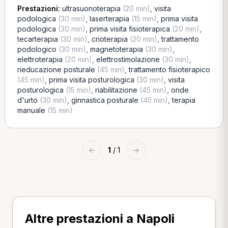
Prestazioni:
ultrasuonoterapia
(20 min)
,
visita
podologica
(30 min)
,
laserterapia
(15 min)
,
prima visita
podologica
(30 min)
,
prima visita fisioterapica
(20 min)
,
tecarterapia
(30 min)
,
crioterapia
(20 min)
,
trattamento
podologico
(30 min)
,
magnetoterapia
(30 min)
,
elettroterapia
(20 min)
,
elettrostimolazione
(30 min)
,
rieducazione posturale
(45 min)
,
trattamento fisioterapico
(45 min)
,
prima visita posturologica
(30 min)
,
visita
posturologica
(15 min)
,
riabilitazione
(45 min)
,
onde
d'urto
(30 min)
,
ginnastica posturale
(45 min)
,
terapia
manuale
(15 min)
←
1
/ 1
→
Altre prestazioni a Napoli