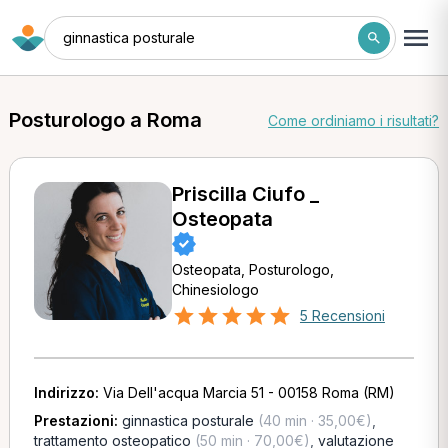
ginnastica posturale
Posturologo a Roma
Come ordiniamo i risultati?
Priscilla Ciufo _
Osteopata
Osteopata, Posturologo,
Chinesiologo
5 Recensioni
Indirizzo:
Via Dell'acqua Marcia 51 - 00158 Roma (RM)
Prestazioni:
ginnastica posturale
(40 min · 35,00€)
,
trattamento osteopatico
(50 min · 70,00€)
,
valutazione