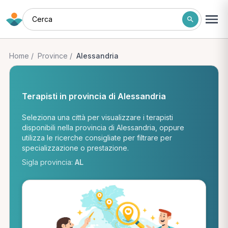
Cerca
Home
/
Province
/
Alessandria
Terapisti in provincia di Alessandria
Seleziona una città per visualizzare i terapisti
disponibili nella provincia di Alessandria, oppure
utilizza le ricerche consigliate per filtrare per
specializzazione o prestazione.
Sigla provincia:
AL