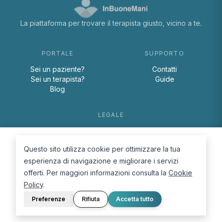
La piattaforma per trovare il terapista giusto, vicino a te.
PORTALE
SUPPORTO
Sei un paziente?
Contatti
Sei un terapista?
Guide
Blog
LEGALE
Termini e condizioni
Privacy Policy
Questo sito utilizza cookie per ottimizzare la tua
Cookie Policy
esperienza di navigazione e migliorare i servizi
offerti. Per maggiori informazioni consulta la
Cookie
Policy
.
Preferenze
Rifiuta
Accetta tutto
© 2026 D.Lab S.r.l. — InBuoneMani