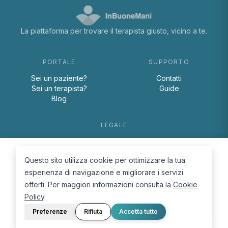
La piattaforma per trovare il terapista giusto, vicino a te.
PORTALE
SUPPORTO
Sei un paziente?
Contatti
Sei un terapista?
Guide
Blog
LEGALE
Termini e condizioni
Privacy Policy
Questo sito utilizza cookie per ottimizzare la tua
Cookie Policy
esperienza di navigazione e migliorare i servizi
offerti. Per maggiori informazioni consulta la
Cookie
Policy
.
Preferenze
Rifiuta
Accetta tutto
© 2026 D.Lab S.r.l. — InBuoneMani