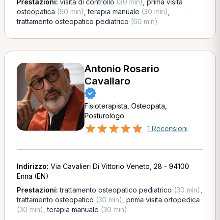
Prestazioni:
visita di controllo
(30 min)
,
prima visita
osteopatica
(60 min)
,
terapia manuale
(30 min)
,
trattamento osteopatico pediatrico
(60 min)
Antonio Rosario
Cavallaro
Fisioterapista, Osteopata,
Posturologo
1 Recensioni
Indirizzo:
Via Cavalieri Di Vittorio Veneto, 28 - 94100
Enna (EN)
Prestazioni:
trattamento osteopatico pediatrico
(30 min)
,
trattamento osteopatico
(30 min)
,
prima visita ortopedica
(30 min)
,
terapia manuale
(30 min)