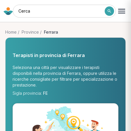
Cerca
Home
/
Province
/
Ferrara
Terapisti in provincia di Ferrara
Seleziona una città per visualizzare i terapisti
disponibili nella provincia di Ferrara, oppure utilizza le
ricerche consigliate per filtrare per specializzazione o
prestazione.
Sigla provincia:
FE